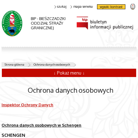
szukaj
mapa serwisu
wysoki kontrast
BIP - BIESZCZADZKI
ODDZIAŁ STRAŻY
GRANICZNEJ
Strona główna
Ochrona danych osobowych
↓ Pokaż menu ↓
Ochrona danych osobowych
Inspektor Ochrony Danych
Ochrona danych osobowych w Schengen
SCHENGEN