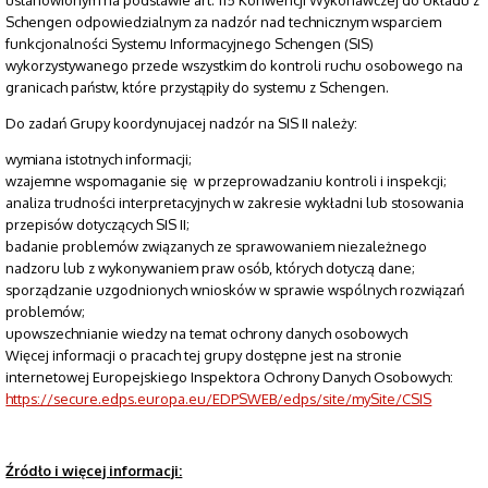
ustanowionym na podstawie art. 115 Konwencji Wykonawczej do Układu z
Schengen odpowiedzialnym za nadzór nad technicznym wsparciem
funkcjonalności Systemu Informacyjnego Schengen (SIS)
wykorzystywanego przede wszystkim do kontroli ruchu osobowego na
granicach państw, które przystąpiły do systemu z Schengen.
Do zadań Grupy koordynujacej nadzór na SIS II należy:
wymiana istotnych informacji;
wzajemne wspomaganie się w przeprowadzaniu kontroli i inspekcji;
analiza trudności interpretacyjnych w zakresie wykładni lub stosowania
przepisów dotyczących SIS II;
badanie problemów związanych ze sprawowaniem niezależnego
nadzoru lub z wykonywaniem praw osób, których dotyczą dane;
sporządzanie uzgodnionych wniosków w sprawie wspólnych rozwiązań
problemów;
upowszechnianie wiedzy na temat ochrony danych osobowych
Więcej informacji o pracach tej grupy dostępne jest na stronie
internetowej Europejskiego Inspektora Ochrony Danych Osobowych:
https://secure.edps.europa.eu/EDPSWEB/edps/site/mySite/CSIS
Źródło i więcej informacji: