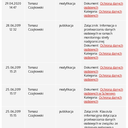
29.04.2020
Tomasz
modyfikacja
Dokument:
Ochrona danych
14:47
Czajkowski
osobowych
Kategoria:
Ochrona danych
osobowych
28.06.2019
Tomasz
publikacja
Załącznik: Informacja o
12:32
Czajkowski
przetwarzaniu danych
osobowych w ramach
monitoringu strefy
nadgranicznej
Dokument:
Ochrona danych
osobowych
Kategoria:
Ochrona danych
osobowych
25.06.2019
Tomasz
modyfikacja
Dokument:
Ochrona danych
15:21
Czajkowski
osobowych
Kategoria:
Ochrona danych
osobowych
25.06.2019
Tomasz
modyfikacja
Dokument:
Ochrona danych
15:17
Czajkowski
osobowych w Schengen
Kategoria:
Ochrona danych
osobowych
25.06.2019
Tomasz
publikacja
Załącznik: Klauzula
15:15
Czajkowski
informacyjna dotycząca
przetwarzania danych
osobowych w związku ze
złożonym podaniem o