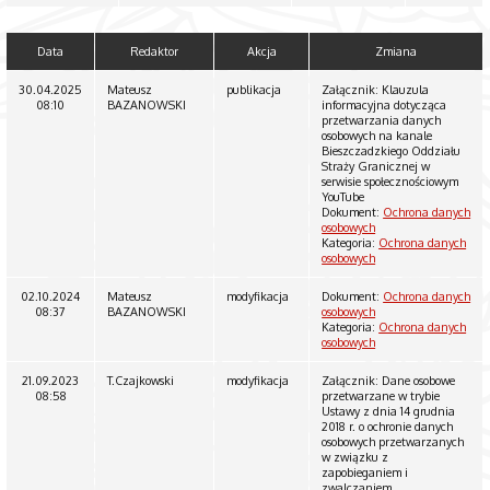
Data
Redaktor
Akcja
Zmiana
30.04.2025
Mateusz
publikacja
Załącznik: Klauzula
08:10
BAZANOWSKI
informacyjna dotycząca
przetwarzania danych
osobowych na kanale
Bieszczadzkiego Oddziału
Straży Granicznej w
serwisie społecznościowym
YouTube
Dokument:
Ochrona danych
osobowych
Kategoria:
Ochrona danych
osobowych
02.10.2024
Mateusz
modyfikacja
Dokument:
Ochrona danych
08:37
BAZANOWSKI
osobowych
Kategoria:
Ochrona danych
osobowych
21.09.2023
T.Czajkowski
modyfikacja
Załącznik: Dane osobowe
08:58
przetwarzane w trybie
Ustawy z dnia 14 grudnia
2018 r. o ochronie danych
osobowych przetwarzanych
w związku z
zapobieganiem i
zwalczaniem