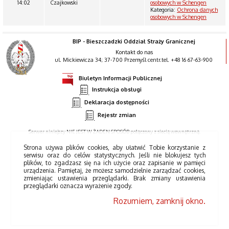
14:02
Czajkowski
osobowych w Schengen
Kategoria:
Ochrona danych
osobowych w Schengen
BIP - Bieszczadzki Oddział Straży Granicznej
Kontakt do nas
ul. Mickiewicza 34; 37-700 Przemyśl centr.tel. +48 16 67-63-900
Biuletyn Informacji Publicznej
Instrukcja obsługi
Deklaracja dostępności
Rejestr zmian
Serwer niniejszy NIE JEST W ŻADEN SPOSÓB połączony z siecią wewnętrzną.
Strona używa plików cookies, aby ułatwić Tobie korzystanie z
serwisu oraz do celów statystycznych. Jeśli nie blokujesz tych
plików, to zgadzasz się na ich użycie oraz zapisanie w pamięci
urządzenia. Pamiętaj, że możesz samodzielnie zarządzać cookies,
zmieniając ustawienia przeglądarki. Brak zmiany ustawienia
przeglądarki oznacza wyrażenie zgody.
Rozumiem, zamknij okno.