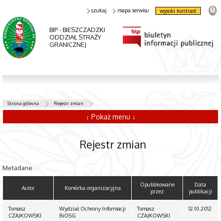
szukaj
mapa serwisu
wysoki kontrast
BIP - BIESZCZADZKI
ODDZIAŁ STRAŻY
GRANICZNEJ
Strona główna
Rejestr zmian
↓ Pokaż menu ↓
Rejestr zmian
Metadane
Opublikowane
Data
Autor
Komórka organizacyjna
przez
publikacji
Tomasz
Wydział Ochrony Informacji
Tomasz
12.10.2012
CZAJKOWSKI
BiOSG
CZAJKOWSKI