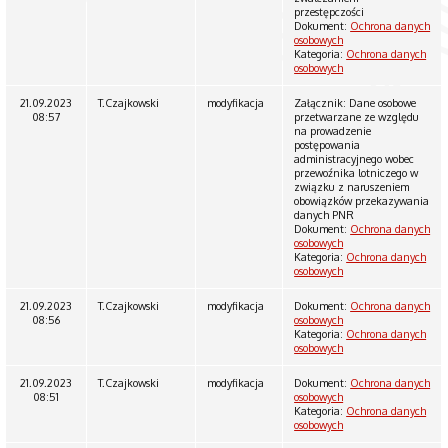
przestępczości
Dokument:
Ochrona danych
osobowych
Kategoria:
Ochrona danych
osobowych
21.09.2023
T.Czajkowski
modyfikacja
Załącznik: Dane osobowe
08:57
przetwarzane ze względu
na prowadzenie
postępowania
administracyjnego wobec
przewoźnika lotniczego w
związku z naruszeniem
obowiązków przekazywania
danych PNR
Dokument:
Ochrona danych
osobowych
Kategoria:
Ochrona danych
osobowych
21.09.2023
T.Czajkowski
modyfikacja
Dokument:
Ochrona danych
08:56
osobowych
Kategoria:
Ochrona danych
osobowych
21.09.2023
T.Czajkowski
modyfikacja
Dokument:
Ochrona danych
08:51
osobowych
Kategoria:
Ochrona danych
osobowych