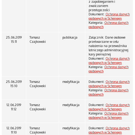
z zapobieganiem i
zwalczaniem
przestępczości
Dokument:
Ochrona danych
osobowych w Schengen
Kategoria:
Ochrona danych
osobowych
25.06.2019
Tomasz
publikacja
Załącznik: Dane osobowe
15:11
Czajkowski
przetwarzane w celu
nałożenia na przewoźnika
lotniczego administracyjnej
kary pieniężnej
Dokument:
Ochrona danych
osobowych w Schengen
Kategoria:
Ochrona danych
osobowych
25.06.2019
Tomasz
modyfikacja
Dokument:
Ochrona danych
15:10
Czajkowski
osobowych w Schengen
Kategoria:
Ochrona danych
osobowych
12.06.2019
Tomasz
modyfikacja
Dokument:
Ochrona danych
11:12
Czajkowski
osobowych w Schengen
Kategoria:
Ochrona danych
osobowych w Schengen
12.06.2019
Tomasz
modyfikacja
Dokument:
Ochrona danych
11:10
Czajkowski
osobowych w Schengen