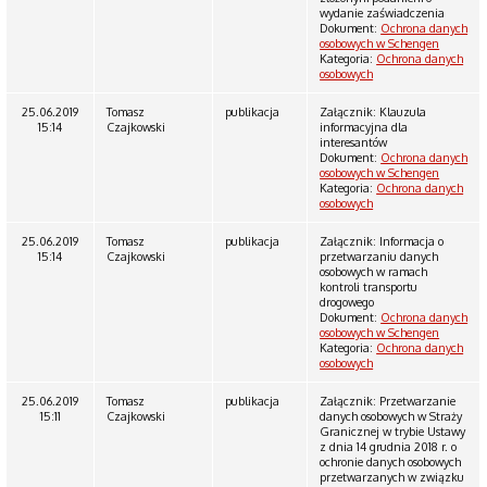
wydanie zaświadczenia
Dokument:
Ochrona danych
osobowych w Schengen
Kategoria:
Ochrona danych
osobowych
25.06.2019
Tomasz
publikacja
Załącznik: Klauzula
15:14
Czajkowski
informacyjna dla
interesantów
Dokument:
Ochrona danych
osobowych w Schengen
Kategoria:
Ochrona danych
osobowych
25.06.2019
Tomasz
publikacja
Załącznik: Informacja o
15:14
Czajkowski
przetwarzaniu danych
osobowych w ramach
kontroli transportu
drogowego
Dokument:
Ochrona danych
osobowych w Schengen
Kategoria:
Ochrona danych
osobowych
25.06.2019
Tomasz
publikacja
Załącznik: Przetwarzanie
15:11
Czajkowski
danych osobowych w Straży
Granicznej w trybie Ustawy
z dnia 14 grudnia 2018 r. o
ochronie danych osobowych
przetwarzanych w związku