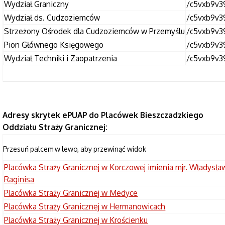
Wydział Graniczny
/c5vxb9v3
Wydział ds. Cudzoziemców
/c5vxb9v3
Strzeżony Ośrodek dla Cudzoziemców w Przemyślu
/c5vxb9v3
Pion Głównego Księgowego
/c5vxb9v3
Wydział Techniki i Zaopatrzenia
/c5vxb9v3
Adresy skrytek ePUAP do Placówek Bieszczadzkiego
Oddziału Straży Granicznej:
Placówka Straży Granicznej w Korczowej imienia mjr. Władysła
Raginisa
Placówka Straży Granicznej w Medyce
Placówka Straży Granicznej w Hermanowicach
Placówka Straży Granicznej w Krościenku