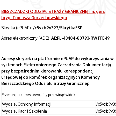
BIESZCZADZKI ODDZIAŁ STRAŻY GRANICZNEJ im. gen.
bryg. Tomasza Gorzechowskiego
Skrytka (ePUAP)
/c5vxb9v397/SkrytkaESP
Adres elektroniczny (ADE)
AE:PL-43404-80793-RWTFE-19
Adresy skrytek na platformie ePUAP do wykorzystania w
systemach Elektronicznego Zarzadzania Dokumentacją
przy bezpośrednim kierowaniu korespondencji
urzędowej do komórek organizacyjnych Komendy
Bieszczadzkiego Oddziału Straży Granicznej:
Wydział Ochrony Informacji
/c5vxb9v3
Wydział Kadr i Szkolenia
/c5vxb9v3