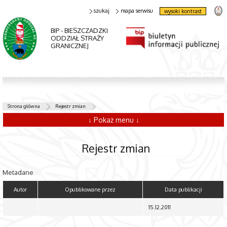
szukaj
mapa serwisu
wysoki kontrast
BIP - BIESZCZADZKI
ODDZIAŁ STRAŻY
GRANICZNEJ
Strona główna
Rejestr zmian
↓ Pokaż menu ↓
Rejestr zmian
Metadane
Autor
Opublikowane przez
Data publikacji
15.12.2011