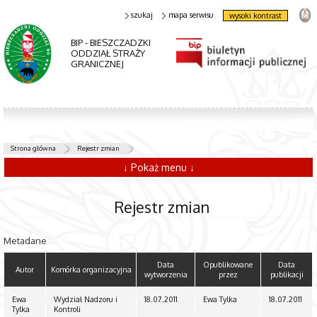
szukaj
mapa serwisu
wysoki kontrast
BIP - BIESZCZADZKI
ODDZIAŁ STRAŻY
GRANICZNEJ
Strona główna
Rejestr zmian
↓ Pokaż menu ↓
Rejestr zmian
Metadane
Data
Opublikowane
Data
Autor
Komórka organizacyjna
wytworzenia
przez
publikacji
Ewa
Wydział Nadzoru i
18.07.2011
Ewa Tylka
18.07.2011
Tylka
Kontroli