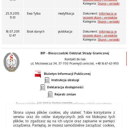
Kategoria:
Skargi i wnioski
25.11.2015
Ewa Tylka
modyfikacja
Dokument:
Informacja w
11:01
sprawie skarg i wniosków
Kategoria:
Skargi i wnioski
18.07.2011
Brak danych
publikacja
Dokument:
Informacja w
12:47
sprawie skarg i wniosków
Kategoria:
Skargi i wnioski
BIP - Bieszczadzki Oddział Straży Granicznej
Kontakt do nas
ul. Mickiewicza 34; 37-700 Przemyśl centr.tel. +48 16 67-63-900
Biuletyn Informacji Publicznej
Instrukcja obsługi
Deklaracja dostępności
Rejestr zmian
Serwer niniejszy NIE JEST W ŻADEN SPOSÓB połączony z siecią wewnętrzną.
Strona używa plików cookies, aby ułatwić Tobie korzystanie z
serwisu oraz do celów statystycznych. Jeśli nie blokujesz tych
plików, to zgadzasz się na ich użycie oraz zapisanie w pamięci
urządzenia. Pamiętaj, że możesz samodzielnie zarządzać cookies,