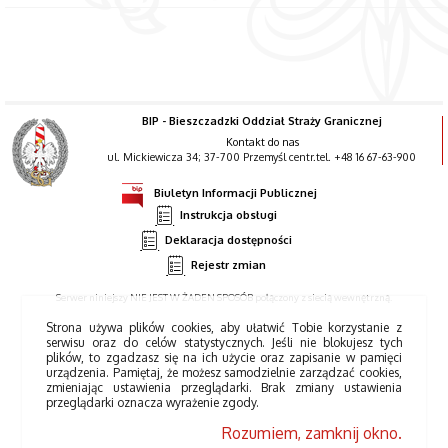
BIP - Bieszczadzki Oddział Straży Granicznej
Kontakt do nas
ul. Mickiewicza 34; 37-700 Przemyśl centr.tel. +48 16 67-63-900
Biuletyn Informacji Publicznej
Instrukcja obsługi
Deklaracja dostępności
Rejestr zmian
Serwer niniejszy NIE JEST W ŻADEN SPOSÓB połączony z siecią wewnętrzną.
Strona używa plików cookies, aby ułatwić Tobie korzystanie z
serwisu oraz do celów statystycznych. Jeśli nie blokujesz tych
plików, to zgadzasz się na ich użycie oraz zapisanie w pamięci
urządzenia. Pamiętaj, że możesz samodzielnie zarządzać cookies,
zmieniając ustawienia przeglądarki. Brak zmiany ustawienia
przeglądarki oznacza wyrażenie zgody.
Rozumiem, zamknij okno.