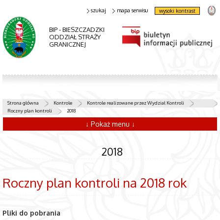
szukaj
mapa serwisu
wysoki kontrast
BIP - BIESZCZADZKI
ODDZIAŁ STRAŻY
GRANICZNEJ
Strona główna
Kontrole
Kontrole realizowane przez Wydział Kontroli
Roczny plan kontroli
2018
↓ Pokaż menu ↓
2018
Roczny plan kontroli na 2018 rok
Pliki do pobrania