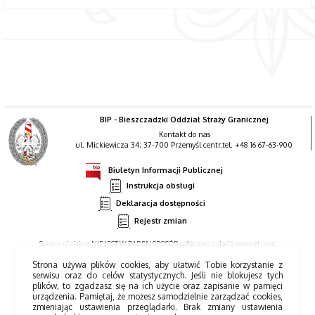
BIP - Bieszczadzki Oddział Straży Granicznej
Kontakt do nas
ul. Mickiewicza 34; 37-700 Przemyśl centr.tel. +48 16 67-63-900
Biuletyn Informacji Publicznej
Instrukcja obsługi
Deklaracja dostępności
Rejestr zmian
Serwer niniejszy NIE JEST W ŻADEN SPOSÓB połączony z siecią wewnętrzną.
Strona używa plików cookies, aby ułatwić Tobie korzystanie z
serwisu oraz do celów statystycznych. Jeśli nie blokujesz tych
plików, to zgadzasz się na ich użycie oraz zapisanie w pamięci
urządzenia. Pamiętaj, że możesz samodzielnie zarządzać cookies,
zmieniając ustawienia przeglądarki. Brak zmiany ustawienia