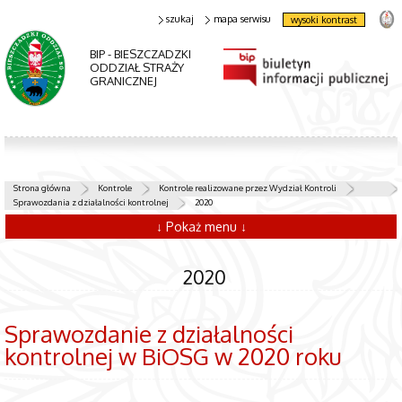
szukaj
mapa serwisu
wysoki kontrast
BIP - BIESZCZADZKI
ODDZIAŁ STRAŻY
GRANICZNEJ
Strona główna
Kontrole
Kontrole realizowane przez Wydział Kontroli
Sprawozdania z działalności kontrolnej
2020
↓ Pokaż menu ↓
2020
Sprawozdanie z działalności
kontrolnej w BiOSG w 2020 roku