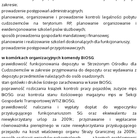
zakresie;
prowadzenie postępowań administracyjnych;
planowanie, organizowanie i prowadzenie kontroli legalności pobytu
cudzoziemców na terytorium RP, planowanie organizowanie i
ewidencjonowanie szkoleń psów służbowych;
sposób prowadzenia gospodarki mandatowej i finansowej;
planowanie i realizowanie szkoleń doskonalących dla funkcjonariuszy;
prowadzenie postępowań przygotowawczych;
w komórkach organizacyjnych komendy BiOSG
:
prawidłowość funkcjonowania depozytu w Strzeżonym Ośrodku dla
Cudzoziemców w zakresie przyjmowania do depozytu oraz wydawania z
depozytu przedmiotów należących do osób osadzonych;
stan gotówki i druków ścisłego zarachowania w kasie BiOSG;
poprawność rozliczania książek kontroli pracy pojazdów, zużycie mps
BiOSG oraz kontrola stanu ilościowego magazynu mps w Sekcji
Gospodarki Transportowej WTiZ BiOSG;
prawidłowość naliczania i wypłaty dopłat do wypoczynku
przysługującego funkcjonariuszom SG oraz ekwiwalentu za
niewykorzystany urlop za 2009r.; przyznawanie i wypłacanie
równoważnika pieniężnego w razie niewykorzystania przysługującego
przejazdu na koszt właściwego organu Straży Granicznej za 2009r.;
sposób realizacji wniosków pokontrolnych z kontroli problemowej