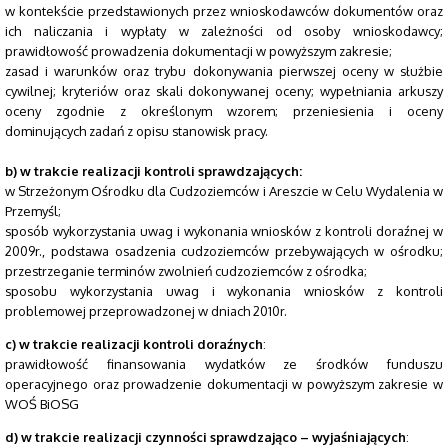
w kontekście przedstawionych przez wnioskodawców dokumentów oraz
ich naliczania i wypłaty w zależności od osoby wnioskodawcy;
prawidłowość prowadzenia dokumentacji w powyższym zakresie;
zasad i warunków oraz trybu dokonywania pierwszej oceny w służbie
cywilnej; kryteriów oraz skali dokonywanej oceny; wypełniania arkuszy
oceny zgodnie z określonym wzorem; przeniesienia i oceny
dominujących zadań z opisu stanowisk pracy.
b) w trakcie realizacji kontroli sprawdzających:
w Strzeżonym Ośrodku dla Cudzoziemców i Areszcie w Celu Wydalenia w
Przemyśl;
sposób wykorzystania uwag i wykonania wniosków z kontroli doraźnej w
2009r., podstawa osadzenia cudzoziemców przebywających w ośrodku;
przestrzeganie terminów zwolnień cudzoziemców z ośrodka;
sposobu wykorzystania uwag i wykonania wniosków z kontroli
problemowej przeprowadzonej w dniach 2010r.
c) w trakcie realizacji kontroli doraźnych
:
prawidłowość finansowania wydatków ze środków funduszu
operacyjnego oraz prowadzenie dokumentacji w powyższym zakresie w
WOŚ BiOSG
d)
w trakcie realizacji czynności sprawdzająco – wyjaśniających
: