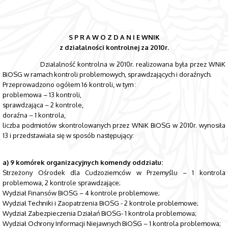
S P R A W O Z D A N I E WNIK
z działalności kontrolnej za 2010r.
Działalność kontrolna w 2010r. realizowana była przez WNiK
BiOSG w ramach kontroli problemowych, sprawdzających i doraźnych.
Przeprowadzono ogółem 16 kontroli, w tym :
problemowa – 13 kontroli,
sprawdzająca – 2 kontrole,
doraźna – 1 kontrola,
liczba podmiotów skontrolowanych przez WNiK BiOSG w 2010r. wynosiła
13 i przedstawiała się w sposób następujący:
a) 9 komórek organizacyjnych komendy oddziału:
Strzeżony Ośrodek dla Cudzoziemców w Przemyślu – 1 kontrola
problemowa, 2 kontrole sprawdzające;
Wydział Finansów BiOSG – 4 kontrole problemowe;
Wydział Techniki i Zaopatrzenia BiOSG - 2 kontrole problemowe;
Wydział Zabezpieczenia Działań BiOSG- 1 kontrola problemowa;
Wydział Ochrony Informacji Niejawnych BiOSG – 1 kontrola problemowa;