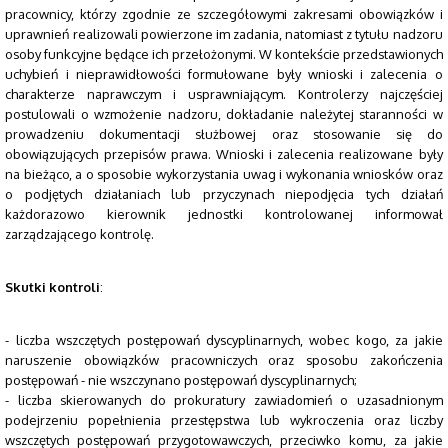
pracownicy, którzy zgodnie ze szczegółowymi zakresami obowiązków i
uprawnień realizowali powierzone im zadania, natomiast z tytułu nadzoru
osoby funkcyjne będące ich przełożonymi. W kontekście przedstawionych
uchybień i nieprawidłowości formułowane były wnioski i zalecenia o
charakterze naprawczym i usprawniającym. Kontrolerzy najczęściej
postulowali o wzmożenie nadzoru, dokładanie należytej staranności w
prowadzeniu dokumentacji służbowej oraz stosowanie się do
obowiązujących przepisów prawa. Wnioski i zalecenia realizowane były
na bieżąco, a o sposobie wykorzystania uwag i wykonania wniosków oraz
o podjętych działaniach lub przyczynach niepodjęcia tych działań
każdorazowo kierownik jednostki kontrolowanej informował
zarządzającego kontrolę.
Skutki kontroli
:
- liczba wszczętych postępowań dyscyplinarnych, wobec kogo, za jakie
naruszenie obowiązków pracowniczych oraz sposobu zakończenia
postępowań - nie wszczynano postępowań dyscyplinarnych;
- liczba skierowanych do prokuratury zawiadomień o uzasadnionym
podejrzeniu popełnienia przestępstwa lub wykroczenia oraz liczby
wszczętych postępowań przygotowawczych, przeciwko komu, za jakie