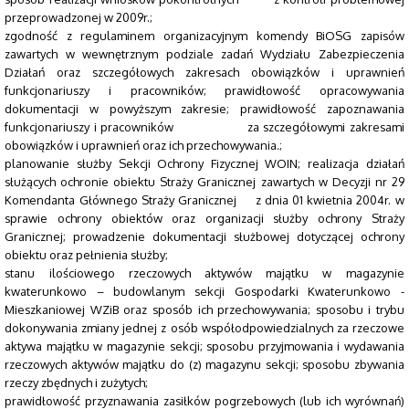
przeprowadzonej w 2009r.;
zgodność z regulaminem organizacyjnym komendy BiOSG zapisów
zawartych w wewnętrznym podziale zadań Wydziału Zabezpieczenia
Działań oraz szczegółowych zakresach obowiązków i uprawnień
funkcjonariuszy i pracowników; prawidłowość opracowywania
dokumentacji w powyższym zakresie; prawidłowość zapoznawania
funkcjonariuszy i pracowników za szczegółowymi zakresami
obowiązków i uprawnień oraz ich przechowywania.;
planowanie służby Sekcji Ochrony Fizycznej WOIN; realizacja działań
służących ochronie obiektu Straży Granicznej zawartych w Decyzji nr 29
Komendanta Głównego Straży Granicznej z dnia 01 kwietnia 2004r. w
sprawie ochrony obiektów oraz organizacji służby ochrony Straży
Granicznej; prowadzenie dokumentacji służbowej dotyczącej ochrony
obiektu oraz pełnienia służby;
stanu ilościowego rzeczowych aktywów majątku w magazynie
kwaterunkowo – budowlanym sekcji Gospodarki Kwaterunkowo -
Mieszkaniowej WZiB oraz sposób ich przechowywania; sposobu i trybu
dokonywania zmiany jednej z osób współodpowiedzialnych za rzeczowe
aktywa majątku w magazynie sekcji; sposobu przyjmowania i wydawania
rzeczowych aktywów majątku do (z) magazynu sekcji; sposobu zbywania
rzeczy zbędnych i zużytych;
prawidłowość przyznawania zasiłków pogrzebowych (lub ich wyrównań)