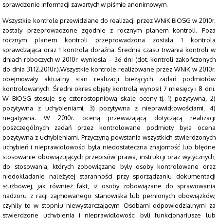
sprawdzenie informacji zawartych w piśmie anonimowym.
Wszystkie kontrole przewidziane do realizacji przez WNiK BiOSG w 2010r.
zostały przeprowadzone zgodnie z rocznym planem kontroli. Poza
rocznym planem kontroli przeprowadzona została 1 kontrola
sprawdzająca oraz 1 kontrola doraźna. Średnia czasu trwania kontroli w
dniach roboczych w 2010r. wyniosła – 36 dni (dot. kontroli zakończonych
do dnia 31.12.2010r.).Wszystkie kontrole realizowane przez WNiK w 2010r.
obejmowały aktualny stan realizacji bieżących zadań podmiotów
kontrolowanych. Średni okres objęty kontrolą wynosił 7 miesięcy i 8 dni.
W BiOSG stosuje się czterostopniową skalę oceny tj. 1) pozytywna, 2)
pozytywna z uchybieniami, 3) pozytywna z nieprawidłowościami, 4)
negatywna. W 2010r. oceną przeważającą dotyczącą realizacji
poszczególnych zadań przez kontrolowane podmioty była ocena
pozytywna z uchybieniami. Przyczyną powstania wszystkich stwierdzonych
uchybień i nieprawidłowości była niedostateczna znajomość lub błędne
stosowanie obowiązujących przepisów prawa, instrukcji oraz wytycznych,
do stosowania, których zobowiązane były osoby kontrolowane oraz
niedokładanie należytej staranności przy sporządzaniu dokumentacji
służbowej, jak również fakt, iż osoby zobowiązane do sprawowania
nadzoru z racji zajmowanego stanowiska lub pełnionych obowiązków,
czyniły to w stopniu niewystarczającym. Osobami odpowiedzialnymi za
stwierdzone uchybienia i nieprawidłowości byli funkcjonariusze lub