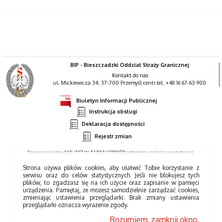
BIP - Bieszczadzki Oddział Straży Granicznej
Kontakt do nas
ul. Mickiewicza 34; 37-700 Przemyśl centr.tel. +48 16 67-63-900
Biuletyn Informacji Publicznej
Instrukcja obsługi
Deklaracja dostępności
Rejestr zmian
Serwer niniejszy NIE JEST W ŻADEN SPOSÓB połączony z siecią wewnętrzną.
Strona używa plików cookies, aby ułatwić Tobie korzystanie z
serwisu oraz do celów statystycznych. Jeśli nie blokujesz tych
plików, to zgadzasz się na ich użycie oraz zapisanie w pamięci
urządzenia. Pamiętaj, że możesz samodzielnie zarządzać cookies,
zmieniając ustawienia przeglądarki. Brak zmiany ustawienia
przeglądarki oznacza wyrażenie zgody.
Rozumiem, zamknij okno.