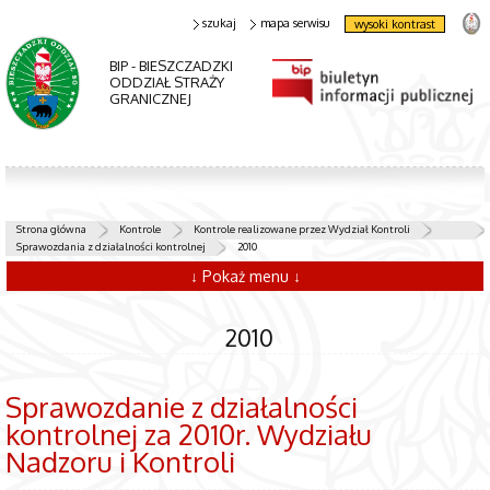
szukaj
mapa serwisu
wysoki kontrast
BIP - BIESZCZADZKI
ODDZIAŁ STRAŻY
GRANICZNEJ
Strona główna
Kontrole
Kontrole realizowane przez Wydział Kontroli
Sprawozdania z działalności kontrolnej
2010
↓ Pokaż menu ↓
2010
Sprawozdanie z działalności
kontrolnej za 2010r. Wydziału
Nadzoru i Kontroli