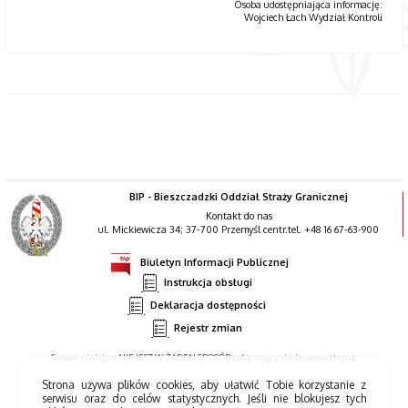
Osoba udostępniająca informację:
Wojciech Łach Wydział Kontroli
BIP - Bieszczadzki Oddział Straży Granicznej
Kontakt do nas
ul. Mickiewicza 34; 37-700 Przemyśl centr.tel. +48 16 67-63-900
Biuletyn Informacji Publicznej
Instrukcja obsługi
Deklaracja dostępności
Rejestr zmian
Serwer niniejszy NIE JEST W ŻADEN SPOSÓB połączony z siecią wewnętrzną.
Strona używa plików cookies, aby ułatwić Tobie korzystanie z
serwisu oraz do celów statystycznych. Jeśli nie blokujesz tych