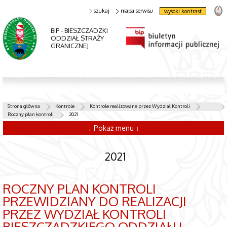
szukaj
mapa serwisu
wysoki kontrast
BIP - BIESZCZADZKI
ODDZIAŁ STRAŻY
GRANICZNEJ
Strona główna
Kontrole
Kontrole realizowane przez Wydział Kontroli
Roczny plan kontroli
2021
↓ Pokaż menu ↓
2021
ROCZNY PLAN KONTROLI
PRZEWIDZIANY DO REALIZACJI
PRZEZ WYDZIAŁ KONTROLI
BIESZCZADZKIEGO ODDZIAŁU