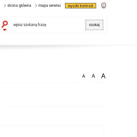
strona główna
mapa serwisu
wysoki kontrast
wpisz szukaną frazę
A
A
A