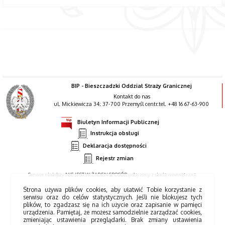
BIP - Bieszczadzki Oddział Straży Granicznej
Kontakt do nas
ul. Mickiewicza 34; 37-700 Przemyśl centr.tel. +48 16 67-63-900
Biuletyn Informacji Publicznej
Instrukcja obsługi
Deklaracja dostępności
Rejestr zmian
Serwer niniejszy NIE JEST W ŻADEN SPOSÓB połączony z siecią wewnętrzną.
Strona używa plików cookies, aby ułatwić Tobie korzystanie z
serwisu oraz do celów statystycznych. Jeśli nie blokujesz tych
plików, to zgadzasz się na ich użycie oraz zapisanie w pamięci
urządzenia. Pamiętaj, że możesz samodzielnie zarządzać cookies,
zmieniając ustawienia przeglądarki. Brak zmiany ustawienia