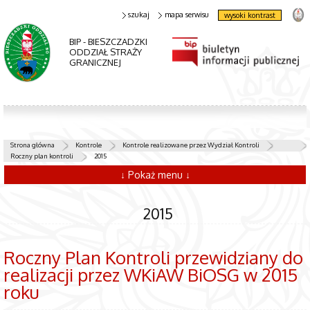
szukaj
mapa serwisu
wysoki kontrast
BIP - BIESZCZADZKI
ODDZIAŁ STRAŻY
GRANICZNEJ
Strona główna
Kontrole
Kontrole realizowane przez Wydział Kontroli
Roczny plan kontroli
2015
↓ Pokaż menu ↓
2015
Roczny Plan Kontroli przewidziany do
realizacji przez WKiAW BiOSG w 2015
roku