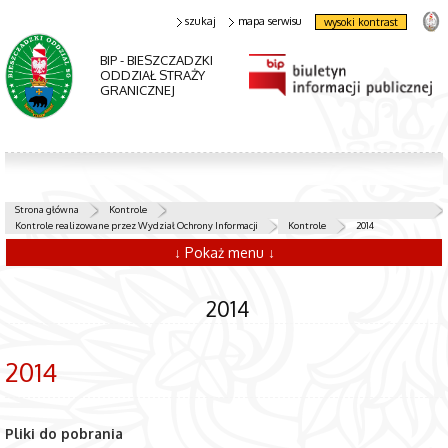
szukaj
mapa serwisu
wysoki kontrast
BIP - BIESZCZADZKI
ODDZIAŁ STRAŻY
GRANICZNEJ
Strona główna
Kontrole
Kontrole realizowane przez Wydział Ochrony Informacji
Kontrole
2014
↓ Pokaż menu ↓
2014
2014
Pliki do pobrania