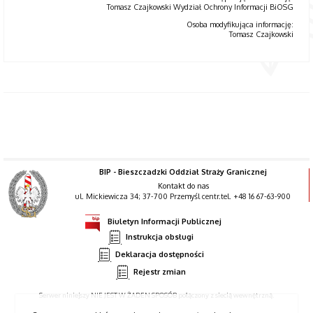
Tomasz Czajkowski Wydział Ochrony Informacji BiOSG
Osoba modyfikująca informację:
Tomasz Czajkowski
BIP - Bieszczadzki Oddział Straży Granicznej
Kontakt do nas
ul. Mickiewicza 34; 37-700 Przemyśl centr.tel. +48 16 67-63-900
Biuletyn Informacji Publicznej
Instrukcja obsługi
Deklaracja dostępności
Rejestr zmian
Serwer niniejszy NIE JEST W ŻADEN SPOSÓB połączony z siecią wewnętrzną.