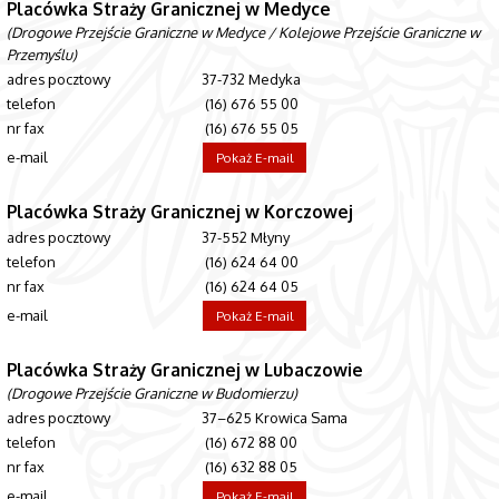
Placówka Straży Granicznej w Medyce
(Drogowe Przejście Graniczne w Medyce / Kolejowe Przejście Graniczne w
Przemyślu)
adres pocztowy
37-732 Medyka
telefon
(16) 676 55 00
nr fax
(16) 676 55 05
e-mail
Pokaż E-mail
Placówka Straży Granicznej w Korczowej
adres pocztowy
37-552 Młyny
telefon
(16) 624 64 00
nr fax
(16) 624 64 05
e-mail
Pokaż E-mail
Placówka Straży Granicznej w Lubaczowie
(Drogowe Przejście Graniczne w Budomierzu)
adres pocztowy
37–625 Krowica Sama
telefon
(16) 672 88 00
nr fax
(16) 632 88 05
e-mail
Pokaż E-mail