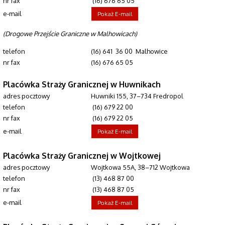
nr fax
(16) 676 65 05
e-mail
Pokaż E-mail
(Drogowe Przejście Graniczne w Malhowicach)
telefon
(16) 641 36 00 Malhowice
nr fax
(16) 676 65 05
Placówka Straży Granicznej w Huwnikach
adres pocztowy
Huwniki 155, 37–734 Fredropol
telefon
(16) 679 22 00
nr fax
(16) 679 22 05
e-mail
Pokaż E-mail
Placówka Straży Granicznej w Wojtkowej
adres pocztowy
Wojtkowa 55A, 38–712 Wojtkowa
telefon
(13) 468 87 00
nr fax
(13) 468 87 05
e-mail
Pokaż E-mail