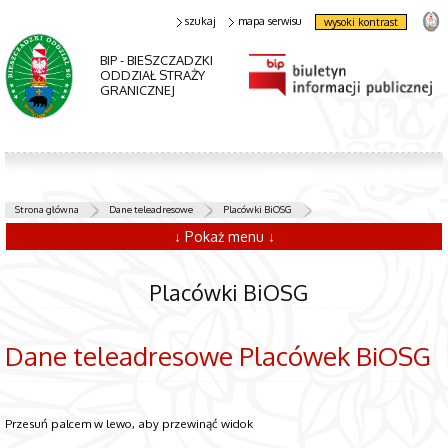
szukaj
mapa serwisu
wysoki kontrast
BIP - BIESZCZADZKI
ODDZIAŁ STRAŻY
GRANICZNEJ
Strona główna
Dane teleadresowe
Placówki BiOSG
↓ Pokaż menu ↓
Placówki BiOSG
Dane teleadresowe Placówek BiOSG