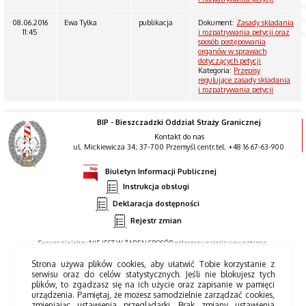
08.06.2016
Ewa Tylka
publikacja
Dokument:
Zasady składania
11:45
i rozpatrywania petycji oraz
sposób postępowania
organów w sprawach
dotyczących petycji
Kategoria:
Przepisy
regulujące zasady składania
i rozpatrywania petycji
BIP - Bieszczadzki Oddział Straży Granicznej
Kontakt do nas
ul. Mickiewicza 34; 37-700 Przemyśl centr.tel. +48 16 67-63-900
Biuletyn Informacji Publicznej
Instrukcja obsługi
Deklaracja dostępności
Rejestr zmian
Serwer niniejszy NIE JEST W ŻADEN SPOSÓB połączony z siecią wewnętrzną.
Strona używa plików cookies, aby ułatwić Tobie korzystanie z
serwisu oraz do celów statystycznych. Jeśli nie blokujesz tych
plików, to zgadzasz się na ich użycie oraz zapisanie w pamięci
urządzenia. Pamiętaj, że możesz samodzielnie zarządzać cookies,
zmieniając ustawienia przeglądarki. Brak zmiany ustawienia