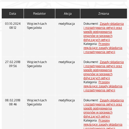
Data
Redaktor
Akcja
Zmiana
03.10.2024
Wojciech Łach
modyfikacja
Dokument:
Zasady składania
08:12
Specjalista
i rozpatrywania petycji oraz
sposób postępowania
organów w sprawach
dotyczących petycji
Kategoria:
Przepisy
regulujące zasady składania
i rozpatrywania petycji
27.02.2018
Wojciech Łach
modyfikacja
Dokument:
Zasady składania
09:56
Specjalista
i rozpatrywania petycji oraz
sposób postępowania
organów w sprawach
dotyczących petycji
Kategoria:
Przepisy
regulujące zasady składania
i rozpatrywania petycji
08.02.2018
Wojciech Łach
modyfikacja
Dokument:
Zasady składania
08:46
Specjalista
i rozpatrywania petycji oraz
sposób postępowania
organów w sprawach
dotyczących petycji
Kategoria:
Przepisy
regulujące zasady składania
i rozpatrywania petycji