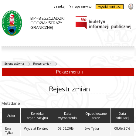
szukaj
mapa serwisu
wysoki kontrast
BIP - BIESZCZADZKI
ODDZIAŁ STRAŻY
GRANICZNEJ
Strona główna
Rejestr zmian
↓ Pokaż menu ↓
Rejestr zmian
Metadane
Komórka
Data
Opublikowane
Data
Autor
organizacyjna
wytworzenia
przez
publikacji
Ewa
Wydział Kontroli
08.06.2016
Ewa Tylka
08.06.2016
Tylka