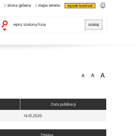
strona główna
mapa serwisu
wysoki kontrast
wpisz szukaną frazę
A
A
A
Data publikacji
14.10.2020
Zmiana