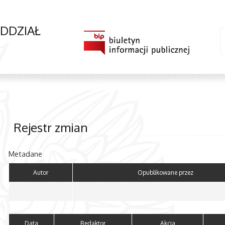
ODDZIAŁ
Rejestr zmian
Metadane
Autor
Opublikowane przez
Data
Redaktor
Akcja