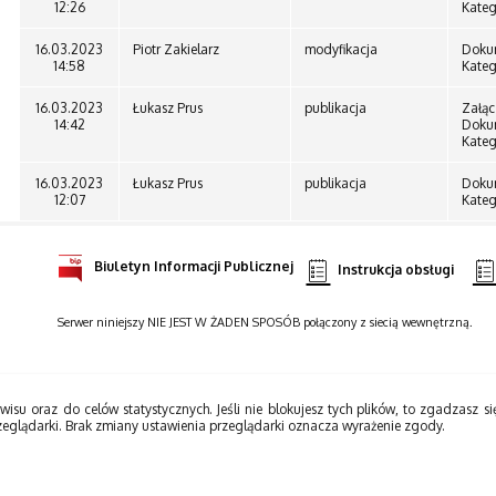
12:26
Kateg
16.03.2023
Piotr Zakielarz
modyfikacja
Doku
14:58
Kateg
16.03.2023
Łukasz Prus
publikacja
Załąc
14:42
Doku
Kateg
16.03.2023
Łukasz Prus
publikacja
Doku
12:07
Kateg
Biuletyn Informacji Publicznej
Instrukcja obsługi
Serwer niniejszy NIE JEST W ŻADEN SPOSÓB połączony z siecią wewnętrzną.
wisu oraz do celów statystycznych. Jeśli nie blokujesz tych plików, to zgadzasz si
zeglądarki. Brak zmiany ustawienia przeglądarki oznacza wyrażenie zgody.