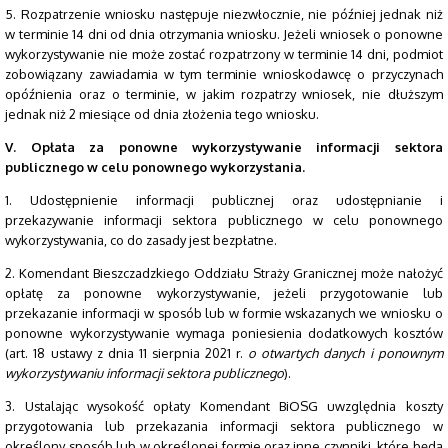
5. Rozpatrzenie wniosku następuje niezwłocznie, nie później jednak niż
w terminie 14 dni od dnia otrzymania wniosku. Jeżeli wniosek o ponowne
wykorzystywanie nie może zostać rozpatrzony w terminie 14 dni, podmiot
zobowiązany zawiadamia w tym terminie wnioskodawcę o przyczynach
opóźnienia oraz o terminie, w jakim rozpatrzy wniosek, nie dłuższym
jednak niż 2 miesiące od dnia złożenia tego wniosku.
V. Opłata za ponowne wykorzystywanie informacji
sektora
publicznego w celu ponownego wykorzystania.
1. Udostępnienie informacji publicznej oraz udostępnianie i
przekazywanie informacji sektora publicznego w celu ponownego
wykorzystywania, co do zasady jest bezpłatne.
2. Komendant Bieszczadzkiego Oddziału Straży Granicznej może nałożyć
opłatę za ponowne wykorzystywanie, jeżeli przygotowanie lub
przekazanie informacji w sposób lub w formie wskazanych we wniosku o
ponowne wykorzystywanie wymaga poniesienia dodatkowych kosztów
(art. 18 ustawy z dnia 11 sierpnia 2021 r.
o otwartych danych i ponownym
wykorzystywaniu informacji sektora publicznego
).
3. Ustalając wysokość opłaty Komendant BiOSG uwzględnia koszty
przygotowania lub przekazania informacji sektora publicznego w
określony sposób lub w określonej formie oraz inne czynniki, które będą