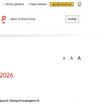
strona główna
mapa serwisu
wysoki kontrast
wpisz szukaną frazę
A
A
A
 2026
ach Górnych kategorii III