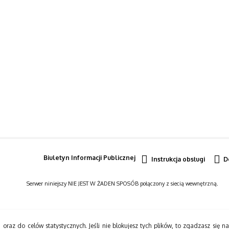
Biuletyn Informacji Publicznej
Instrukcja obsługi
D
Serwer niniejszy NIE JEST W ŻADEN SPOSÓB połączony z siecią wewnętrzną.
 oraz do celów statystycznych. Jeśli nie blokujesz tych plików, to zgadzasz się n