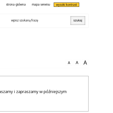
strona główna
mapa serwisu
wysoki kontrast
wpisz szukaną frazę
A
A
A
raszamy i zapraszamy w późniejszym