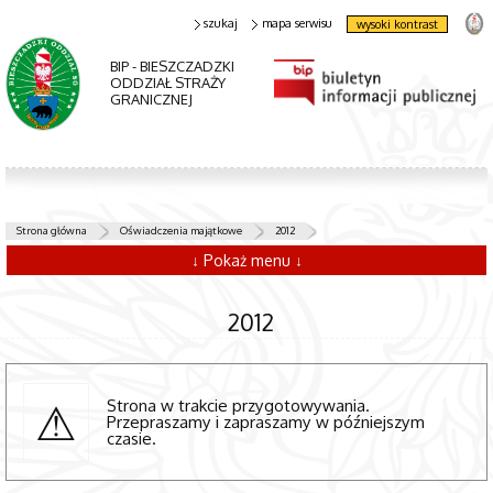
szukaj
mapa serwisu
wysoki kontrast
BIP - BIESZCZADZKI
ODDZIAŁ STRAŻY
GRANICZNEJ
Strona główna
Oświadczenia majątkowe
2012
↓ Pokaż menu ↓
2012
Strona w trakcie przygotowywania.
Przepraszamy i zapraszamy w późniejszym
czasie.