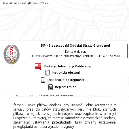
Oświadczenia majątkowe - 2012 r.
BIP - Bieszczadzki Oddział Straży Granicznej
Kontakt do nas
ul. Mickiewicza 34; 37-700 Przemyśl centr.tel. +48 16 67-63-900
Biuletyn Informacji Publicznej
Instrukcja obsługi
Deklaracja dostępności
Rejestr zmian
Serwer niniejszy NIE JEST W ŻADEN SPOSÓB połączony z siecią wewnętrzną.
Strona używa plików cookies, aby ułatwić Tobie korzystanie z
serwisu oraz do celów statystycznych. Jeśli nie blokujesz tych
plików, to zgadzasz się na ich użycie oraz zapisanie w pamięci
urządzenia. Pamiętaj, że możesz samodzielnie zarządzać cookies,
zmieniając ustawienia przeglądarki. Brak zmiany ustawienia
przeglądarki oznacza wyrażenie zgody.