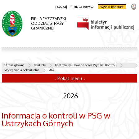
szukaj
mapa serwisu
wysoki kontrast
BIP - BIESZCZADZKI
ODDZIAŁ STRAŻY
GRANICZNEJ
Strona główna
Kontrole
Kontrole realizowane przez Wydział Kontroli
Wystąpienia pokontrolne
2026
↓ Pokaż menu ↓
2026
Informacja o kontroli w PSG w
Ustrzykach Górnych