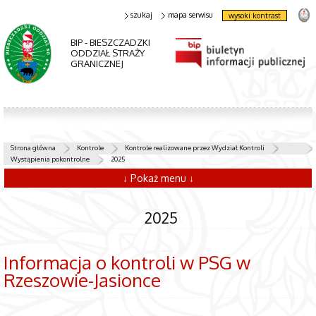
szukaj
mapa serwisu
wysoki kontrast
BIP - BIESZCZADZKI
ODDZIAŁ STRAŻY
GRANICZNEJ
Strona główna
Kontrole
Kontrole realizowane przez Wydział Kontroli
Wystąpienia pokontrolne
2025
↓ Pokaż menu ↓
2025
Informacja o kontroli w PSG w
Rzeszowie-Jasionce