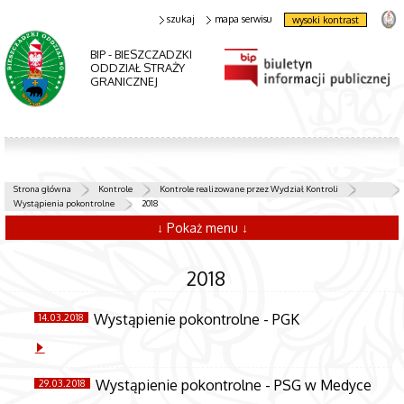
szukaj
mapa serwisu
wysoki kontrast
BIP - BIESZCZADZKI
ODDZIAŁ STRAŻY
GRANICZNEJ
Strona główna
Kontrole
Kontrole realizowane przez Wydział Kontroli
Wystąpienia pokontrolne
2018
↓ Pokaż menu ↓
2018
Wystąpienie pokontrolne - PGK
14.03.2018
Wystąpienie pokontrolne - PSG w Medyce
29.03.2018