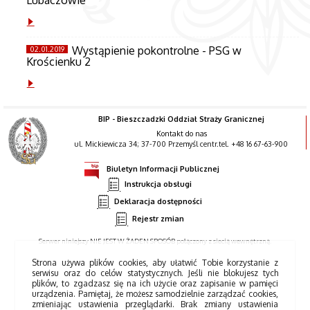
Wystąpienie pokontrolne - PSG w
02.01.2019
Krościenku 2
BIP - Bieszczadzki Oddział Straży Granicznej
Kontakt do nas
ul. Mickiewicza 34; 37-700 Przemyśl centr.tel. +48 16 67-63-900
Biuletyn Informacji Publicznej
Instrukcja obsługi
Deklaracja dostępności
Rejestr zmian
Serwer niniejszy NIE JEST W ŻADEN SPOSÓB połączony z siecią wewnętrzną.
Strona używa plików cookies, aby ułatwić Tobie korzystanie z
serwisu oraz do celów statystycznych. Jeśli nie blokujesz tych
plików, to zgadzasz się na ich użycie oraz zapisanie w pamięci
urządzenia. Pamiętaj, że możesz samodzielnie zarządzać cookies,
zmieniając ustawienia przeglądarki. Brak zmiany ustawienia