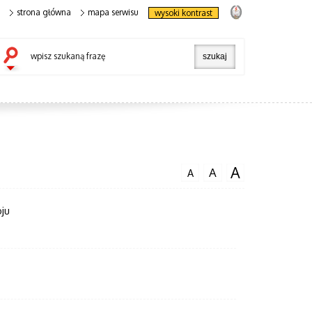
strona główna
mapa serwisu
wysoki kontrast
wpisz szukaną frazę
A
A
A
ju