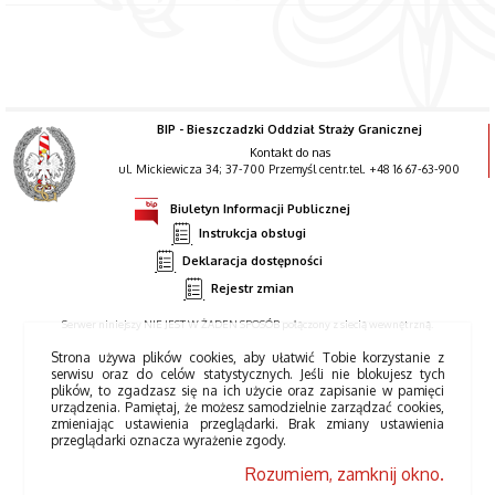
BIP - Bieszczadzki Oddział Straży Granicznej
Kontakt do nas
ul. Mickiewicza 34; 37-700 Przemyśl centr.tel. +48 16 67-63-900
Biuletyn Informacji Publicznej
Instrukcja obsługi
Deklaracja dostępności
Rejestr zmian
Serwer niniejszy NIE JEST W ŻADEN SPOSÓB połączony z siecią wewnętrzną.
Strona używa plików cookies, aby ułatwić Tobie korzystanie z
serwisu oraz do celów statystycznych. Jeśli nie blokujesz tych
plików, to zgadzasz się na ich użycie oraz zapisanie w pamięci
urządzenia. Pamiętaj, że możesz samodzielnie zarządzać cookies,
zmieniając ustawienia przeglądarki. Brak zmiany ustawienia
przeglądarki oznacza wyrażenie zgody.
Rozumiem, zamknij okno.