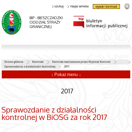
szukaj
mapa serwisu
wysoki kontrast
BIP - BIESZCZADZKI
ODDZIAŁ STRAŻY
GRANICZNEJ
Strona główna
Kontrole
Kontrole realizowane przez Wydział Kontroli
Sprawozdania z działalności kontrolnej
2017
↓ Pokaż menu ↓
2017
Sprawozdanie z działalności
kontrolnej w BiOSG za rok 2017