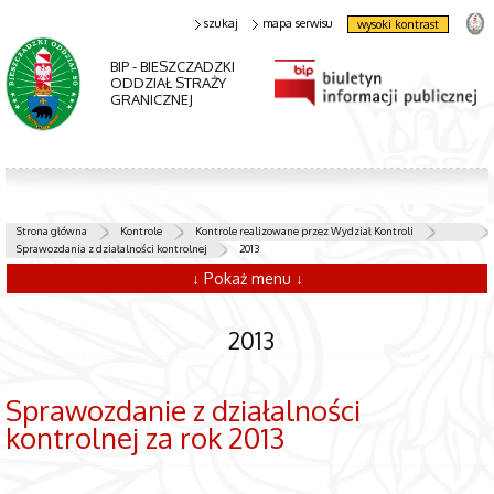
szukaj
mapa serwisu
wysoki kontrast
BIP - BIESZCZADZKI
ODDZIAŁ STRAŻY
GRANICZNEJ
Strona główna
Kontrole
Kontrole realizowane przez Wydział Kontroli
Sprawozdania z działalności kontrolnej
2013
↓ Pokaż menu ↓
2013
Sprawozdanie z działalności
kontrolnej za rok 2013