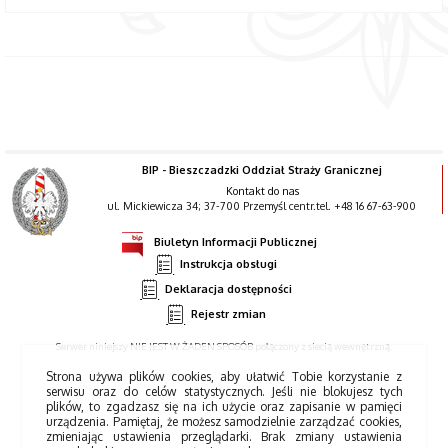
BIP - Bieszczadzki Oddział Straży Granicznej
Kontakt do nas
ul. Mickiewicza 34; 37-700 Przemyśl centr.tel. +48 16 67-63-900
Biuletyn Informacji Publicznej
Instrukcja obsługi
Deklaracja dostępności
Rejestr zmian
Serwer niniejszy NIE JEST W ŻADEN SPOSÓB połączony z siecią wewnętrzną.
Strona używa plików cookies, aby ułatwić Tobie korzystanie z
serwisu oraz do celów statystycznych. Jeśli nie blokujesz tych
plików, to zgadzasz się na ich użycie oraz zapisanie w pamięci
urządzenia. Pamiętaj, że możesz samodzielnie zarządzać cookies,
zmieniając ustawienia przeglądarki. Brak zmiany ustawienia