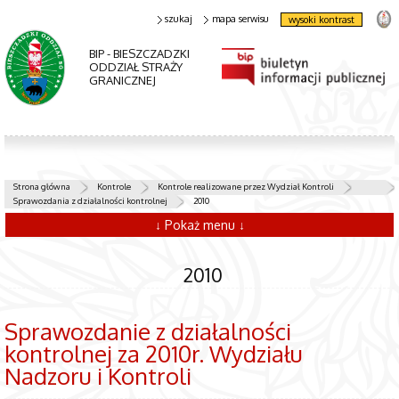
szukaj
mapa serwisu
wysoki kontrast
BIP - BIESZCZADZKI
ODDZIAŁ STRAŻY
GRANICZNEJ
Strona główna
Kontrole
Kontrole realizowane przez Wydział Kontroli
Sprawozdania z działalności kontrolnej
2010
↓ Pokaż menu ↓
2010
Sprawozdanie z działalności
kontrolnej za 2010r. Wydziału
Nadzoru i Kontroli