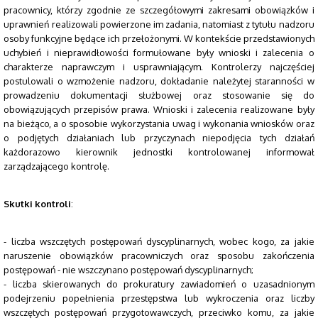
pracownicy, którzy zgodnie ze szczegółowymi zakresami obowiązków i
uprawnień realizowali powierzone im zadania, natomiast z tytułu nadzoru
osoby funkcyjne będące ich przełożonymi. W kontekście przedstawionych
uchybień i nieprawidłowości formułowane były wnioski i zalecenia o
charakterze naprawczym i usprawniającym. Kontrolerzy najczęściej
postulowali o wzmożenie nadzoru, dokładanie należytej staranności w
prowadzeniu dokumentacji służbowej oraz stosowanie się do
obowiązujących przepisów prawa. Wnioski i zalecenia realizowane były
na bieżąco, a o sposobie wykorzystania uwag i wykonania wniosków oraz
o podjętych działaniach lub przyczynach niepodjęcia tych działań
każdorazowo kierownik jednostki kontrolowanej informował
zarządzającego kontrolę.
Skutki kontroli
:
- liczba wszczętych postępowań dyscyplinarnych, wobec kogo, za jakie
naruszenie obowiązków pracowniczych oraz sposobu zakończenia
postępowań - nie wszczynano postępowań dyscyplinarnych;
- liczba skierowanych do prokuratury zawiadomień o uzasadnionym
podejrzeniu popełnienia przestępstwa lub wykroczenia oraz liczby
wszczętych postępowań przygotowawczych, przeciwko komu, za jakie