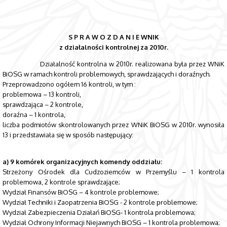
S P R A W O Z D A N I E WNIK
z działalności kontrolnej za 2010r.
Działalność kontrolna w 2010r. realizowana była przez WNiK
BiOSG w ramach kontroli problemowych, sprawdzających i doraźnych.
Przeprowadzono ogółem 16 kontroli, w tym :
problemowa – 13 kontroli,
sprawdzająca – 2 kontrole,
doraźna – 1 kontrola,
liczba podmiotów skontrolowanych przez WNiK BiOSG w 2010r. wynosiła
13 i przedstawiała się w sposób następujący:
a) 9 komórek organizacyjnych komendy oddziału:
Strzeżony Ośrodek dla Cudzoziemców w Przemyślu – 1 kontrola
problemowa, 2 kontrole sprawdzające;
Wydział Finansów BiOSG – 4 kontrole problemowe;
Wydział Techniki i Zaopatrzenia BiOSG - 2 kontrole problemowe;
Wydział Zabezpieczenia Działań BiOSG- 1 kontrola problemowa;
Wydział Ochrony Informacji Niejawnych BiOSG – 1 kontrola problemowa;