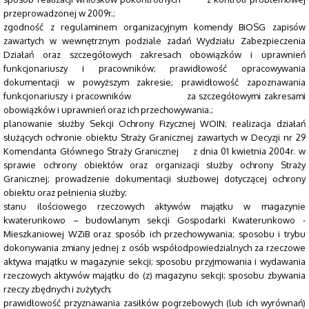
przeprowadzonej w 2009r.;
zgodność z regulaminem organizacyjnym komendy BiOSG zapisów
zawartych w wewnętrznym podziale zadań Wydziału Zabezpieczenia
Działań oraz szczegółowych zakresach obowiązków i uprawnień
funkcjonariuszy i pracowników; prawidłowość opracowywania
dokumentacji w powyższym zakresie; prawidłowość zapoznawania
funkcjonariuszy i pracowników za szczegółowymi zakresami
obowiązków i uprawnień oraz ich przechowywania.;
planowanie służby Sekcji Ochrony Fizycznej WOIN; realizacja działań
służących ochronie obiektu Straży Granicznej zawartych w Decyzji nr 29
Komendanta Głównego Straży Granicznej z dnia 01 kwietnia 2004r. w
sprawie ochrony obiektów oraz organizacji służby ochrony Straży
Granicznej; prowadzenie dokumentacji służbowej dotyczącej ochrony
obiektu oraz pełnienia służby;
stanu ilościowego rzeczowych aktywów majątku w magazynie
kwaterunkowo – budowlanym sekcji Gospodarki Kwaterunkowo -
Mieszkaniowej WZiB oraz sposób ich przechowywania; sposobu i trybu
dokonywania zmiany jednej z osób współodpowiedzialnych za rzeczowe
aktywa majątku w magazynie sekcji; sposobu przyjmowania i wydawania
rzeczowych aktywów majątku do (z) magazynu sekcji; sposobu zbywania
rzeczy zbędnych i zużytych;
prawidłowość przyznawania zasiłków pogrzebowych (lub ich wyrównań)