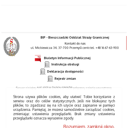
BIP - Bieszczadzki Oddział Straży Granicznej
Kontakt do nas
ul. Mickiewicza 34; 37-700 Przemyśl centr.tel. +48 16 67-63-900
Biuletyn Informacji Publicznej
Instrukcja obsługi
Deklaracja dostępności
Rejestr zmian
Serwer niniejszy NIE JEST W ŻADEN SPOSÓB połączony z siecią wewnętrzną.
Strona używa plików cookies, aby ułatwić Tobie korzystanie z
serwisu oraz do celów statystycznych. Jeśli nie blokujesz tych
plików, to zgadzasz się na ich użycie oraz zapisanie w pamięci
urządzenia. Pamiętaj, że możesz samodzielnie zarządzać cookies,
zmieniając ustawienia przeglądarki. Brak zmiany ustawienia
przeglądarki oznacza wyrażenie zgody.
Rozumiem, zamknij okno.