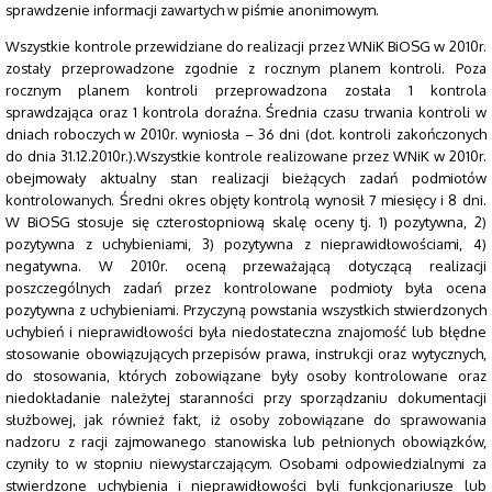
sprawdzenie informacji zawartych w piśmie anonimowym.
Wszystkie kontrole przewidziane do realizacji przez WNiK BiOSG w 2010r.
zostały przeprowadzone zgodnie z rocznym planem kontroli. Poza
rocznym planem kontroli przeprowadzona została 1 kontrola
sprawdzająca oraz 1 kontrola doraźna. Średnia czasu trwania kontroli w
dniach roboczych w 2010r. wyniosła – 36 dni (dot. kontroli zakończonych
do dnia 31.12.2010r.).Wszystkie kontrole realizowane przez WNiK w 2010r.
obejmowały aktualny stan realizacji bieżących zadań podmiotów
kontrolowanych. Średni okres objęty kontrolą wynosił 7 miesięcy i 8 dni.
W BiOSG stosuje się czterostopniową skalę oceny tj. 1) pozytywna, 2)
pozytywna z uchybieniami, 3) pozytywna z nieprawidłowościami, 4)
negatywna. W 2010r. oceną przeważającą dotyczącą realizacji
poszczególnych zadań przez kontrolowane podmioty była ocena
pozytywna z uchybieniami. Przyczyną powstania wszystkich stwierdzonych
uchybień i nieprawidłowości była niedostateczna znajomość lub błędne
stosowanie obowiązujących przepisów prawa, instrukcji oraz wytycznych,
do stosowania, których zobowiązane były osoby kontrolowane oraz
niedokładanie należytej staranności przy sporządzaniu dokumentacji
służbowej, jak również fakt, iż osoby zobowiązane do sprawowania
nadzoru z racji zajmowanego stanowiska lub pełnionych obowiązków,
czyniły to w stopniu niewystarczającym. Osobami odpowiedzialnymi za
stwierdzone uchybienia i nieprawidłowości byli funkcjonariusze lub