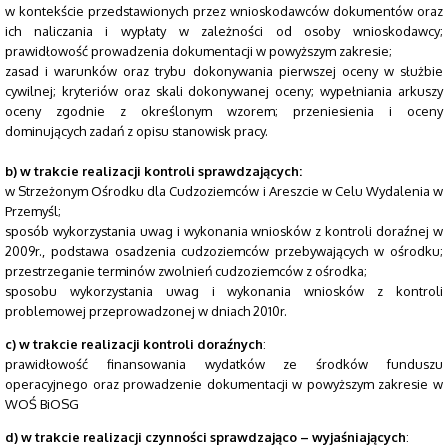
w kontekście przedstawionych przez wnioskodawców dokumentów oraz
ich naliczania i wypłaty w zależności od osoby wnioskodawcy;
prawidłowość prowadzenia dokumentacji w powyższym zakresie;
zasad i warunków oraz trybu dokonywania pierwszej oceny w służbie
cywilnej; kryteriów oraz skali dokonywanej oceny; wypełniania arkuszy
oceny zgodnie z określonym wzorem; przeniesienia i oceny
dominujących zadań z opisu stanowisk pracy.
b) w trakcie realizacji kontroli sprawdzających:
w Strzeżonym Ośrodku dla Cudzoziemców i Areszcie w Celu Wydalenia w
Przemyśl;
sposób wykorzystania uwag i wykonania wniosków z kontroli doraźnej w
2009r., podstawa osadzenia cudzoziemców przebywających w ośrodku;
przestrzeganie terminów zwolnień cudzoziemców z ośrodka;
sposobu wykorzystania uwag i wykonania wniosków z kontroli
problemowej przeprowadzonej w dniach 2010r.
c) w trakcie realizacji kontroli doraźnych
:
prawidłowość finansowania wydatków ze środków funduszu
operacyjnego oraz prowadzenie dokumentacji w powyższym zakresie w
WOŚ BiOSG
d)
w trakcie realizacji czynności sprawdzająco – wyjaśniających
: