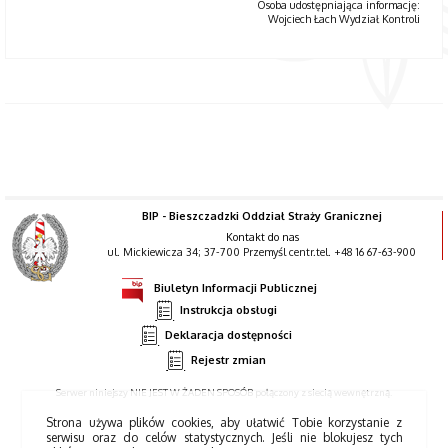
Osoba udostępniająca informację:
Wojciech Łach Wydział Kontroli
BIP - Bieszczadzki Oddział Straży Granicznej
Kontakt do nas
ul. Mickiewicza 34; 37-700 Przemyśl centr.tel. +48 16 67-63-900
Biuletyn Informacji Publicznej
Instrukcja obsługi
Deklaracja dostępności
Rejestr zmian
Serwer niniejszy NIE JEST W ŻADEN SPOSÓB połączony z siecią wewnętrzną.
Strona używa plików cookies, aby ułatwić Tobie korzystanie z
serwisu oraz do celów statystycznych. Jeśli nie blokujesz tych