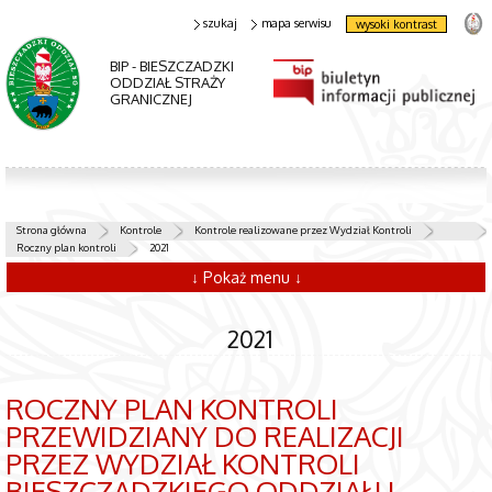
szukaj
mapa serwisu
wysoki kontrast
BIP - BIESZCZADZKI
ODDZIAŁ STRAŻY
GRANICZNEJ
Strona główna
Kontrole
Kontrole realizowane przez Wydział Kontroli
Roczny plan kontroli
2021
↓ Pokaż menu ↓
2021
ROCZNY PLAN KONTROLI
PRZEWIDZIANY DO REALIZACJI
PRZEZ WYDZIAŁ KONTROLI
BIESZCZADZKIEGO ODDZIAŁU