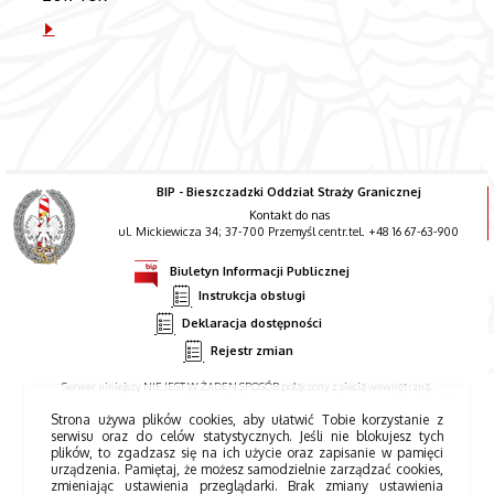
BIP - Bieszczadzki Oddział Straży Granicznej
Kontakt do nas
ul. Mickiewicza 34; 37-700 Przemyśl centr.tel. +48 16 67-63-900
Biuletyn Informacji Publicznej
Instrukcja obsługi
Deklaracja dostępności
Rejestr zmian
Serwer niniejszy NIE JEST W ŻADEN SPOSÓB połączony z siecią wewnętrzną.
Strona używa plików cookies, aby ułatwić Tobie korzystanie z
serwisu oraz do celów statystycznych. Jeśli nie blokujesz tych
plików, to zgadzasz się na ich użycie oraz zapisanie w pamięci
urządzenia. Pamiętaj, że możesz samodzielnie zarządzać cookies,
zmieniając ustawienia przeglądarki. Brak zmiany ustawienia