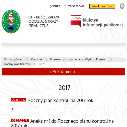
szukaj
mapa serwisu
wysoki kontrast
BIP - BIESZCZADZKI
ODDZIAŁ STRAŻY
GRANICZNEJ
Strona główna
Kontrole
Kontrole realizowane przez Wydział Kontroli
Roczny plan kontroli
2017
↓ Pokaż menu ↓
2017
Roczny plan kontroli na 2017 rok
29.11.2016
Aneks nr 1 do Rocznego planu kontroli na
04.09.2017
2017 rok