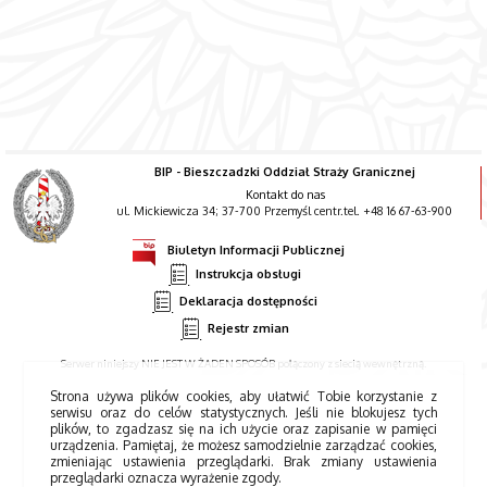
BIP - Bieszczadzki Oddział Straży Granicznej
Kontakt do nas
ul. Mickiewicza 34; 37-700 Przemyśl centr.tel. +48 16 67-63-900
Biuletyn Informacji Publicznej
Instrukcja obsługi
Deklaracja dostępności
Rejestr zmian
Serwer niniejszy NIE JEST W ŻADEN SPOSÓB połączony z siecią wewnętrzną.
Strona używa plików cookies, aby ułatwić Tobie korzystanie z
serwisu oraz do celów statystycznych. Jeśli nie blokujesz tych
plików, to zgadzasz się na ich użycie oraz zapisanie w pamięci
urządzenia. Pamiętaj, że możesz samodzielnie zarządzać cookies,
zmieniając ustawienia przeglądarki. Brak zmiany ustawienia
przeglądarki oznacza wyrażenie zgody.