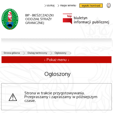
szukaj
mapa serwisu
wysoki kontrast
BIP - BIESZCZADZKI
ODDZIAŁ STRAŻY
GRANICZNEJ
Strona główna
Dialog techniczny
Ogłoszony
↓ Pokaż menu ↓
Ogłoszony
Strona w trakcie przygotowywania.
Przepraszamy i zapraszamy w późniejszym
czasie.