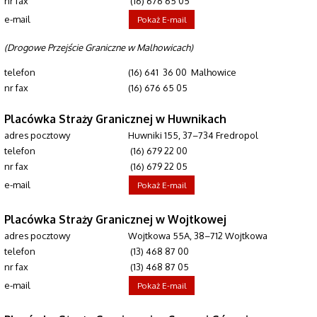
nr fax
(16) 676 65 05
e-mail
Pokaż E-mail
(Drogowe Przejście Graniczne w Malhowicach)
telefon
(16) 641 36 00 Malhowice
nr fax
(16) 676 65 05
Placówka Straży Granicznej w Huwnikach
adres pocztowy
Huwniki 155, 37–734 Fredropol
telefon
(16) 679 22 00
nr fax
(16) 679 22 05
e-mail
Pokaż E-mail
Placówka Straży Granicznej w Wojtkowej
adres pocztowy
Wojtkowa 55A, 38–712 Wojtkowa
telefon
(13) 468 87 00
nr fax
(13) 468 87 05
e-mail
Pokaż E-mail