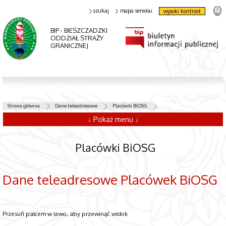
szukaj
mapa serwisu
wysoki kontrast
BIP - BIESZCZADZKI
ODDZIAŁ STRAŻY
GRANICZNEJ
Strona główna
Dane teleadresowe
Placówki BiOSG
↓ Pokaż menu ↓
Placówki BiOSG
Dane teleadresowe Placówek BiOSG