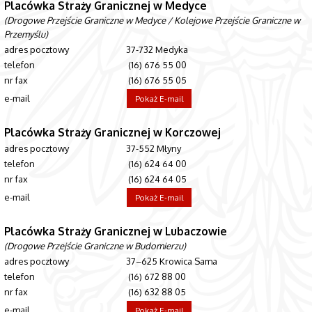
Placówka Straży Granicznej w Medyce
(Drogowe Przejście Graniczne w Medyce / Kolejowe Przejście Graniczne w
Przemyślu)
adres pocztowy
37-732 Medyka
telefon
(16) 676 55 00
nr fax
(16) 676 55 05
e-mail
Pokaż E-mail
Placówka Straży Granicznej w Korczowej
adres pocztowy
37-552 Młyny
telefon
(16) 624 64 00
nr fax
(16) 624 64 05
e-mail
Pokaż E-mail
Placówka Straży Granicznej w Lubaczowie
(Drogowe Przejście Graniczne w Budomierzu)
adres pocztowy
37–625 Krowica Sama
telefon
(16) 672 88 00
nr fax
(16) 632 88 05
e-mail
Pokaż E-mail