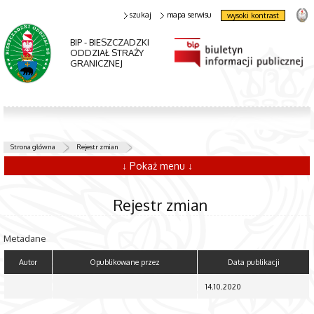
szukaj
mapa serwisu
wysoki kontrast
BIP - BIESZCZADZKI
ODDZIAŁ STRAŻY
GRANICZNEJ
Strona główna
Rejestr zmian
↓ Pokaż menu ↓
Rejestr zmian
Metadane
Autor
Opublikowane przez
Data publikacji
14.10.2020