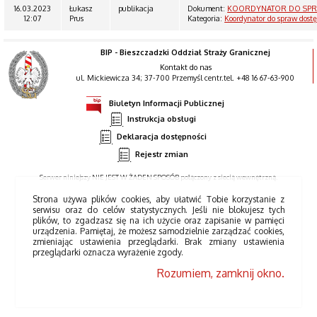
16.03.2023
Łukasz
publikacja
Dokument:
KOORDYNATOR DO SPR
12:07
Prus
Kategoria:
Koordynator do spraw dost
BIP - Bieszczadzki Oddział Straży Granicznej
Kontakt do nas
ul. Mickiewicza 34; 37-700 Przemyśl centr.tel. +48 16 67-63-900
Biuletyn Informacji Publicznej
Instrukcja obsługi
Deklaracja dostępności
Rejestr zmian
Serwer niniejszy NIE JEST W ŻADEN SPOSÓB połączony z siecią wewnętrzną.
Strona używa plików cookies, aby ułatwić Tobie korzystanie z
serwisu oraz do celów statystycznych. Jeśli nie blokujesz tych
plików, to zgadzasz się na ich użycie oraz zapisanie w pamięci
urządzenia. Pamiętaj, że możesz samodzielnie zarządzać cookies,
zmieniając ustawienia przeglądarki. Brak zmiany ustawienia
przeglądarki oznacza wyrażenie zgody.
Rozumiem, zamknij okno.